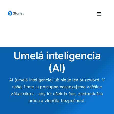
Skip
to
Toggle
content
Navigat
Produkty
Služby
Riešenia
Blog
Umelá inteligencia
Kontakt
(AI)
AI (umelá inteligencia) už nie je len buzzword. V
našej firme ju postupne nasadzujeme väčšine
zákazníkov – aby im ušetrila čas, zjednodušila
prácu a zlepšila bezpečnosť.