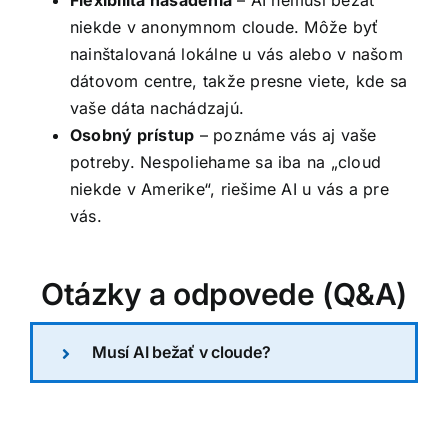
Flexibilita nasadenia
– AI nemusí bežať
niekde v anonymnom cloude. Môže byť
nainštalovaná lokálne u vás alebo v našom
dátovom centre, takže presne viete, kde sa
vaše dáta nachádzajú.
Osobný prístup
– poznáme vás aj vaše
potreby. Nespoliehame sa iba na „cloud
niekde v Amerike“, riešime AI u vás a pre
vás.
Otázky a odpovede (Q&A)
Musí AI bežať v cloude?