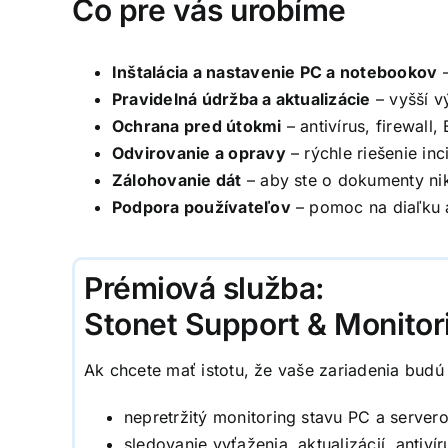
Čo pre vás urobíme
Inštalácia a nastavenie PC a notebookov
–
Pravidelná údržba a aktualizácie
– vyšší v
Ochrana pred útokmi
– antivírus, firewall
Odvirovanie a opravy
– rýchle riešenie in
Zálohovanie dát
– aby ste o dokumenty nik
Podpora používateľov
– pomoc na diaľku 
Prémiová služba:
Stonet Support & Monitori
Ak chcete mať istotu, že vaše zariadenia bud
nepretržitý monitoring stavu PC a server
sledovanie vyťaženia, aktualizácií, antiví