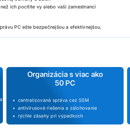
než ich pocítite vy alebo vaši zamestnanci
správu PC ešte bezpečnejšou a efektívnejšou.
Organizácia s viac ako
50 PC
ra
centralizovaná správa cez SSM
antivírusové riešenia a zálohovanie
rýchle zásahy pri výpadkoch