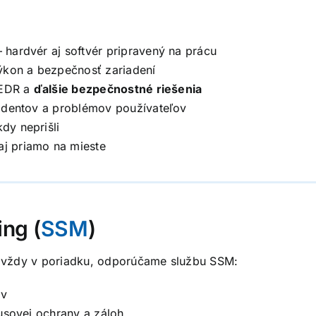
 hardvér aj softvér pripravený na prácu
ýkon a bezpečnosť zariadení
, EDR a
ďalšie bezpečnostné riešenia
cidentov a problémov používateľov
dy neprišli
aj priamo na mieste
ng (
SSM
)
ú vždy v poriadku, odporúčame službu SSM:
ov
rusovej ochrany a záloh