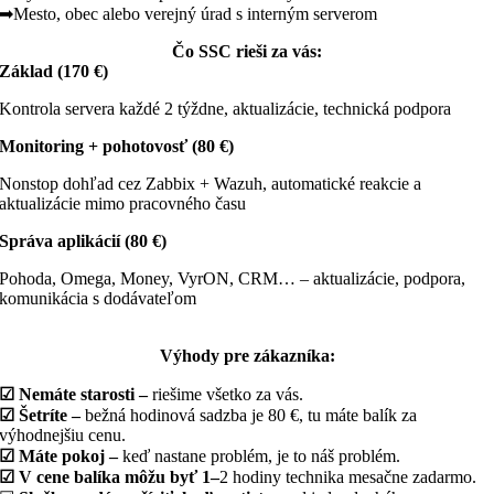
➡Mesto, obec alebo verejný úrad s interným serverom
Čo SSC rieši za vás:
Základ (170 €)
Kontrola servera každé 2 týždne, aktualizácie, technická podpora
Monitoring + pohotovosť (80 €)
Nonstop dohľad cez Zabbix + Wazuh, automatické reakcie a
aktualizácie mimo pracovného času
Správa aplikácií (80 €)
Pohoda, Omega, Money, VyrON, CRM… – aktualizácie, podpora,
komunikácia s dodávateľom
Výhody pre zákazníka:
☑ Nemáte starosti –
riešime všetko za vás.
☑ Šetríte –
bežná hodinová sadzba je 80 €, tu máte balík za
výhodnejšiu cenu.
☑ Máte pokoj –
keď nastane problém, je to náš problém.
☑ V cene balíka môžu byť 1–
2 hodiny technika mesačne zadarmo.