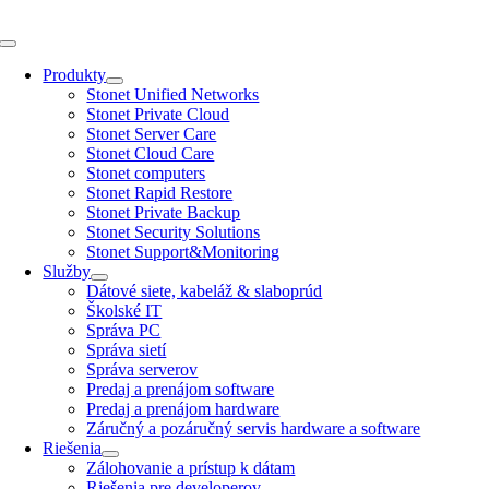
Skip
to
Toggle
content
Navigation
Produkty
Stonet Unified Networks
Stonet Private Cloud
Stonet Server Care
Stonet Cloud Care
Stonet computers
Stonet Rapid Restore
Stonet Private Backup
Stonet Security Solutions
Stonet Support&Monitoring
Služby
Dátové siete, kabeláž & slaboprúd
Školské IT
Správa PC
Správa sietí
Správa serverov
Predaj a prenájom software
Predaj a prenájom hardware
Záručný a pozáručný servis hardware a software
Riešenia
Zálohovanie a prístup k dátam
Riešenia pre developerov