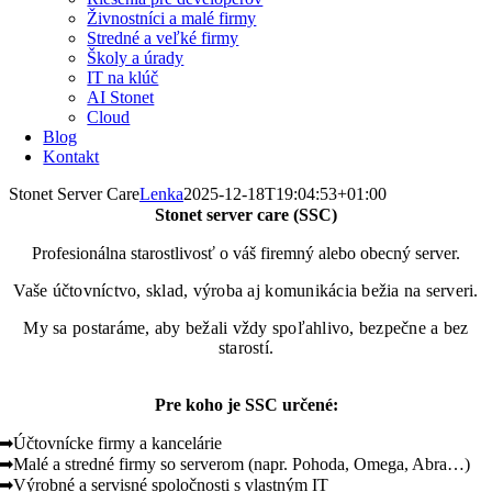
Živnostníci a malé firmy
Stredné a veľké firmy
Školy a úrady
IT na klúč
AI Stonet
Cloud
Blog
Kontakt
Stonet Server Care
Lenka
2025-12-18T19:04:53+01:00
Stonet server care (SSC)
Profesionálna starostlivosť o váš firemný alebo obecný server.
Vaše účtovníctvo, sklad, výroba aj komunikácia bežia na serveri.
My sa postaráme, aby bežali vždy spoľahlivo, bezpečne a bez
starostí.
Pre koho je SSC určené:
➡Účtovnícke firmy a kancelárie
➡Malé a stredné firmy so serverom (napr. Pohoda, Omega, Abra…)
➡Výrobné a servisné spoločnosti s vlastným IT