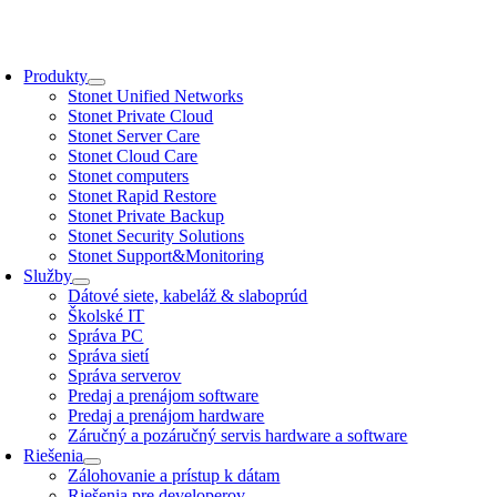
Skip
to
oggle
content
avigation
Produkty
Stonet Unified Networks
Stonet Private Cloud
Stonet Server Care
Stonet Cloud Care
Stonet computers
Stonet Rapid Restore
Stonet Private Backup
Stonet Security Solutions
Stonet Support&Monitoring
Služby
Dátové siete, kabeláž & slaboprúd
Školské IT
Správa PC
Správa sietí
Správa serverov
Predaj a prenájom software
Predaj a prenájom hardware
Záručný a pozáručný servis hardware a software
Riešenia
Zálohovanie a prístup k dátam
Riešenia pre developerov