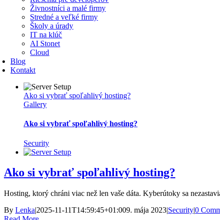
Živnostníci a malé firmy
Stredné a veľké firmy
Školy a úrady
IT na klúč
AI Stonet
Cloud
Blog
Kontakt
Ako si vybrať spoľahlivý hosting?
Gallery
Ako si vybrať spoľahlivý hosting?
Security
Ako si vybrať spoľahlivý hosting?
Hosting, ktorý chráni viac než len vaše dáta. Kyberútoky sa nezastavia
By
Lenka
|
2025-11-11T14:59:45+01:00
9. mája 2023
|
Security
|
0 Comm
Read More